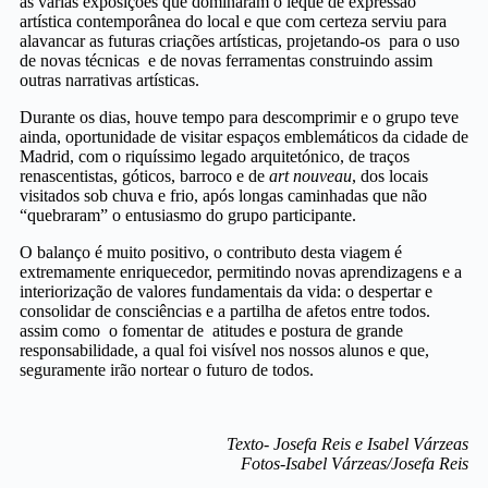
as várias exposições que dominaram o leque de expressão
artística contemporânea do local e que com certeza serviu para
alavancar as futuras criações artísticas, projetando-os para o uso
de novas técnicas e de novas ferramentas construindo assim
outras narrativas artísticas.
Durante os dias, houve tempo para descomprimir e o grupo teve
ainda, oportunidade de visitar espaços emblemáticos da cidade de
Madrid, com o riquíssimo legado arquitetónico, de traços
renascentistas, góticos, barroco e de
art nouveau
, dos locais
visitados sob chuva e frio, após longas caminhadas que não
“quebraram” o entusiasmo do grupo participante.
O balanço é muito positivo, o contributo desta viagem é
extremamente enriquecedor, permitindo novas aprendizagens e a
interiorização de valores fundamentais da vida: o despertar e
consolidar de consciências e a partilha de afetos entre todos.
assim como o fomentar de atitudes e postura de grande
responsabilidade, a qual foi visível nos nossos alunos e que,
seguramente irão nortear o futuro de todos.
Texto- Josefa Reis e Isabel Várzeas
Fotos-Isabel Várzeas/Josefa Reis