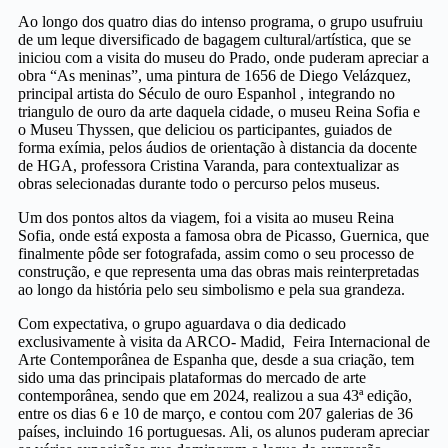
Ao longo dos quatro dias do intenso programa, o grupo usufruiu
de um leque diversificado de bagagem cultural/artística, que se
iniciou com a visita do museu do Prado, onde puderam apreciar a
obra “As meninas”, uma pintura de 1656 de Diego Velázquez,
principal artista do Século de ouro Espanhol , integrando no
triangulo de ouro da arte daquela cidade, o museu Reina Sofia e
o Museu Thyssen, que deliciou os participantes, guiados de
forma exímia, pelos áudios de orientação à distancia da docente
de HGA, professora Cristina Varanda, para contextualizar as
obras selecionadas durante todo o percurso pelos museus.
Um dos pontos altos da viagem, foi a visita ao museu Reina
Sofia, onde está exposta a famosa obra de Picasso, Guernica, que
finalmente pôde ser fotografada, assim como o seu processo de
construção, e que representa uma das obras mais reinterpretadas
ao longo da história pelo seu simbolismo e pela sua grandeza.
Com expectativa, o grupo aguardava o dia dedicado
exclusivamente à visita da ARCO- Madid, Feira Internacional de
Arte Contemporânea de Espanha que, desde a sua criação, tem
sido uma das principais plataformas do mercado de arte
contemporânea, sendo que em 2024, realizou a sua 43ª edição,
entre os dias 6 e 10 de março, e contou com 207 galerias de 36
países, incluindo 16 portuguesas. Ali, os alunos puderam apreciar